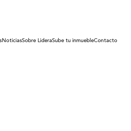
s
Noticias
Sobre Lidera
Sube tu inmueble
Contacto