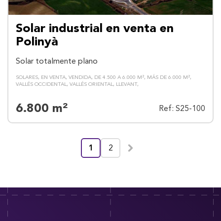
Solar industrial en venta en
Polinyà
Solar totalmente plano
SOLARES
EN VENTA
VENDIDA
DE 4.500 A 6.000 M²
MÁS DE 6.000 M²
VALLÉS OCCIDENTAL
VALLÉS ORIENTAL
LLEVANT
6.800 m²
Ref: S25-100
1
2