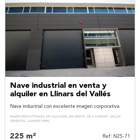
Nave industrial en venta y
alquiler en Llinars del Vallés
Nave industrial con excelente imagen corporativa
NAVES INDUSTRIALES
EN ALQUILER
EN VENTA
DE 0 A 800M²
VALLÉS
ORIENTAL
LLINARS PARK
225 m²
Ref: N25-71