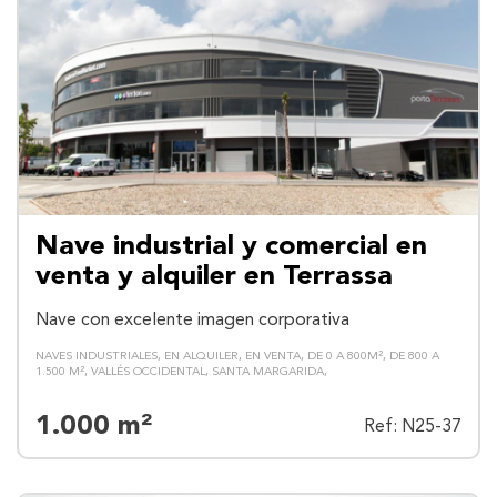
Nave industrial y comercial en
venta y alquiler en Terrassa
Nave con excelente imagen corporativa
NAVES INDUSTRIALES
EN ALQUILER
EN VENTA
DE 0 A 800M²
DE 800 A
1.500 M²
VALLÉS OCCIDENTAL
SANTA MARGARIDA
1.000 m²
Ref: N25-37