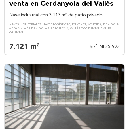
venta en Cerdanyola del Vallés
Nave industrial con 3.117 m² de patio privado
NAVES INDUSTRIALES
NAVES LOGÍSTICAS
EN VENTA
VENDIDA
DE 4.500 A
6.000 M²
MÁS DE 6.000 M²
BARCELONA
VALLÉS OCCIDENTAL
VALLÉS
ORIENTAL
7.121 m²
Ref: NL25-923