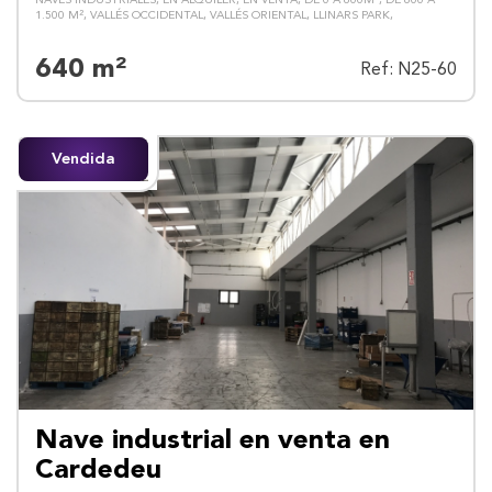
NAVES INDUSTRIALES
EN ALQUILER
EN VENTA
DE 0 A 800M²
DE 800 A
1.500 M²
VALLÉS OCCIDENTAL
VALLÉS ORIENTAL
LLINARS PARK
640 m²
Ref: N25-60
Vendida
Nave industrial en venta en
Cardedeu