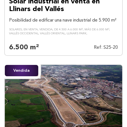
Solar industrial en venta en
Llinars del Vallés
Posibilidad de edificar una nave industrial de 5.900 m²
SOLARES
EN VENTA
VENDIDA
DE 4.500 A 6.000 M²
MÁS DE 6.000 M²
VALLÉS OCCIDENTAL
VALLÉS ORIENTAL
LLINARS PARK
6.500 m²
Ref: S25-20
Vendida