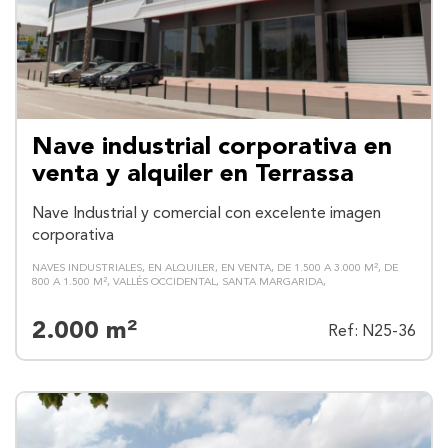
Nave industrial corporativa en
venta y alquiler en Terrassa
Nave Industrial y comercial con excelente imagen
corporativa
NAVES INDUSTRIALES
EN ALQUILER
EN VENTA
DE 1.500 A 3.000 M²
DE
800 A 1.500 M²
VALLÉS OCCIDENTAL
SANTA MARGARIDA
2.000 m²
Ref: N25-36