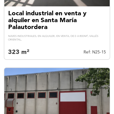
Local industrial en venta y
alquiler en Santa María
Palautordera
NAVES INDUSTRIALES
EN ALQUILER
EN VENTA
DE 0 A 800M²
VALLÉS
ORIENTAL
323 m²
Ref: N25-15