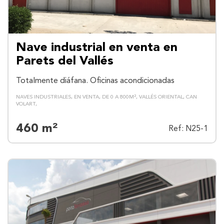
Nave industrial en venta en
Parets del Vallés
Totalmente diáfana. Oficinas acondicionadas
NAVES INDUSTRIALES
EN VENTA
DE 0 A 800M²
VALLÉS ORIENTAL
CAN
VOLART
460 m²
Ref: N25-1