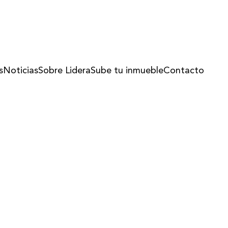
s
Noticias
Sobre Lidera
Sube tu inmueble
Contacto